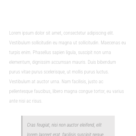
NEW YORK OPENING
Lorem ipsum dolor sit amet, consectetur adipiscing elit.
Vestibulum sollicitudin eu magna ut sollicitudin. Maecenas eu
turpis enim. Phasellus sapien ligula, suscipit non urna
elementum, dignissim accumsan mauris. Duis bibendum
purus vitae purus scelerisque, ut mollis purus luctus.
Vestibulum at auctor urna. Nam facilisis, justo ac
pellentesque faucibus, libero magna congue tortor, eu varius
ante nisi ac risus.
Cras feugiat, nisi non auctor eleifend, elit
lorem laoreet erat, facilisis suscipit neque