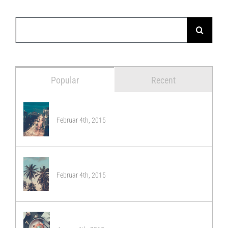
Suche
nach:
Popular
Recent
NEW YORK OPENING
Februar 4th, 2015
PACIFIC OPENING
Februar 4th, 2015
LONDON OPENING