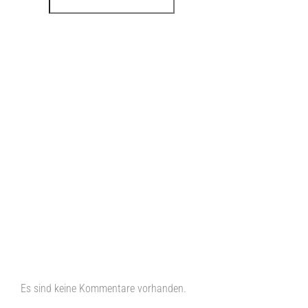
RECENT POSTS
Hello world!
NEW YORK OPENING
1,000,000 VISITS
EXCLUSIVE COFFEE
PACIFIC OPENING
RECENT COMMENTS
Es sind keine Kommentare vorhanden.